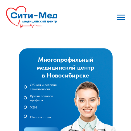
Многопрофильный
медицинский центр
в Новосибирске
Общая и детская
стоматология
Врачи разного
профиля
УЗИ
Имплантация