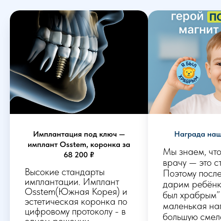
Имплантация под ключ —
Награда наш
имплант Osstem, коронка за
Мы знаем, что
68 200 ₽
врачу — это с
Высокие стандарты
Поэтому посл
имплантации. Имплант
дарим ребёнк
Osstem(Южная Корея) и
был храбрым”
эстетическая коронка по
маленькая на
цифровому протоколу - в
большую смел