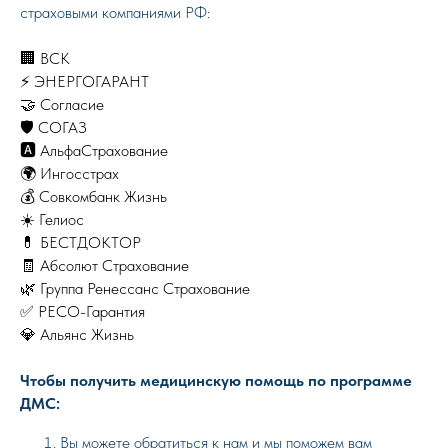
страховыми компаниями РФ:
🏢 ВСК
⚡ ЭНЕРГОГАРАНТ
🤝 Согласие
🛡️ СОГАЗ
🅰️ АльфаСтрахование
🌍 Ингосстрах
💰 Совкомбанк Жизнь
☀️ Гелиос
💊 БЕСТДОКТОР
🧾 Абсолют Страхование
🌿 Группа Ренессанс Страхование
✅ РЕСО-Гарантия
💎 Альянс Жизнь
Чтобы получить медицинскую помощь по программе
ДМС:
Вы можете обратиться к нам и мы поможем вам