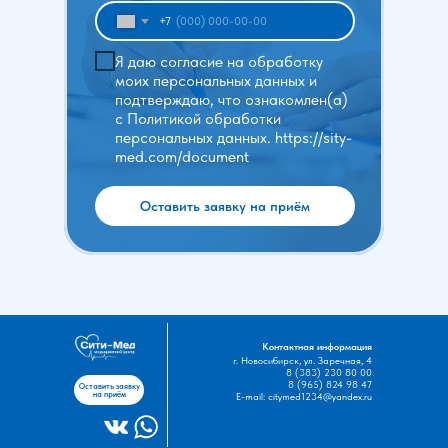
+7
Я даю согласие на обработку
моих персональных данных и
подтверждаю, что ознакомлен(а)
с Политикой обработки
персональных данных. https://sity-
med.com/document
Оставить заявку на приём
Контактная информация
г. Новосибирск, ул. Заречная, 4
8 (383) 230 80 00
8 (965) 824 98 47
Оставить заявку
на приём
E-mail: citymed1234@yandex.ru