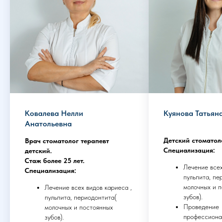
Ковалева Нелли
Куянова Татьян
Анатольевна
Детский стоматоло
Врач стоматолог терапевт
Специализация:
детский.
Cтаж более 25 лет.
Лечение всех
Специализация:
пульпита, пе
молочных и 
Лечение всех видов кариеса ,
зубов).
пульпита, периодонтита(
Проведение
молочных и постоянных
профессиона
зубов).